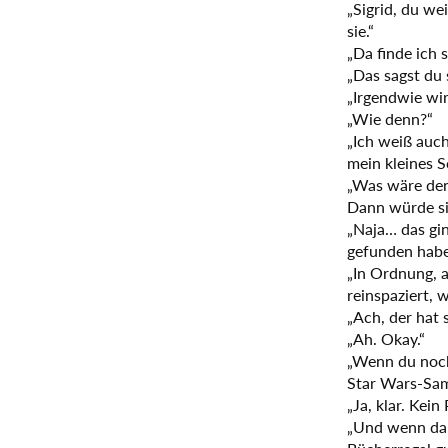
„Sigrid, du wei
sie.“
„Da finde ich 
„Das sagst du 
„Irgendwie wir
„Wie denn?“
„Ich weiß auch
mein kleines S
„Was wäre den
Dann würde sic
„Naja… das gin
gefunden habe
„In Ordnung, a
reinspaziert, 
„Ach, der hat 
„Ah. Okay.“
„Wenn du noch
Star Wars-Sa
„Ja, klar. Kein
„Und wenn dan