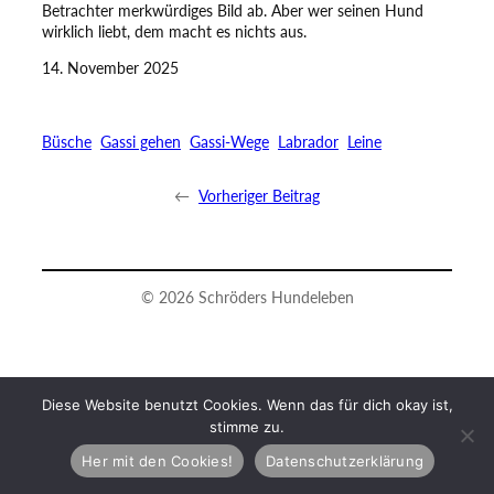
Betrachter merkwürdiges Bild ab. Aber wer seinen Hund
wirklich liebt, dem macht es nichts aus.
14. November 2025
—
Büsche
Gassi gehen
Gassi-Wege
Labrador
Leine
←
Vorheriger Beitrag
© 2026 Schröders Hundeleben
Diese Website benutzt Cookies. Wenn das für dich okay ist,
stimme zu.
Her mit den Cookies!
Datenschutzerklärung